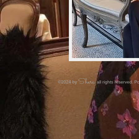
Shera
​©2024 by
all rights reserved.​